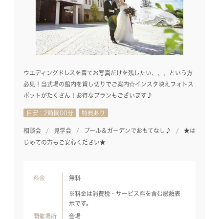
ウエディングドレスを着てお写真だけを残したい、、、という方
必見！当式場の館内を貸し切りでご案内☆インスタ映えフォトス
ポットがたくさん！お得なプランもございます♪
目安：2時間00分
特典あり
相談会
見学会
プール＆ガーデンでおもてなし♪
★は
じめての方もご安心ください★
料金
無料
※料金は消費税・サービス料を含む総額表
示です。
開催場所
会場