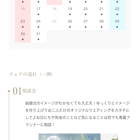
16
17
18
19
20
21
22
23
24
25
26
27
28
29
30
31
フェアの流れ（一例）
01
相談会
結婚式のイメージがわかなくても大丈夫！ゆっくりとイメージ
を作り上げてお二人だけのオリジナルウエディングをカタチに
して♪お日にちや料金のことなど気になることは何でも専属プ
ランナーに相談！